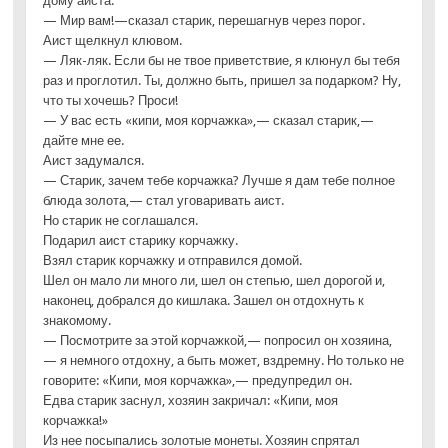
дому аиста.
— Мир вам!—сказал старик, перешагнув через порог.
Аист щелкнул клювом.
— Ляк-ляк. Если бы не твое приветствие, я клюнул бы тебя
раз и проглотил. Ты, должно быть, пришел за подарком? Ну,
что ты хочешь? Проси!
— У вас есть «кипи, моя корчажка»,— сказал старик,—
дайте мне ее.
Аист задумался.
— Старик, зачем тебе корчажка? Лучше я дам тебе полное
блюда золота,— стал уговаривать аист.
Но старик не соглашался.
Подарил аист старику корчажку.
Взял старик корчажку и отправился домой.
Шел он мало ли много ли, шел он степью, шел дорогой и,
наконец, добрался до кишлака. Зашел он отдохнуть к
знакомому.
— Посмотрите за этой корчажкой,— попросил он хозяина,
— я немного отдохну, а быть может, вздремну. Но только не
говорите: «Кипи, моя корчажка»,— предупредил он.
Едва старик заснул, хозяин закричал: «Кипи, моя
корчажка!»
Из нее посыпались золотые монеты. Хозяин спрятал