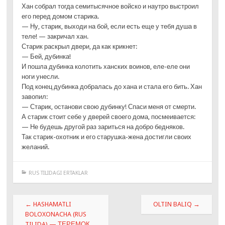
Хан собрал тогда семитысячное войско и наутро выстроил
его перед домом старика.
— Ну, старик, выходи на бой, если есть еще у тебя душа в
теле! — закричал хан.
Старик раскрыл двери, да как крикнет:
— Бей, дубинка!
И пошла дубинка колотить ханских воинов, еле-еле они
ноги унесли.
Под конец дубинка добралась до хана и стала его бить. Хан
завопил:
— Старик, останови свою дубинку! Спаси меня от смерти.
А старик стоит себе у дверей своего дома, посмеивается:
— Не будешь другой раз зариться на добро бедняков.
Так старик-охотник и его старушка-жена достигли своих
желаний.
RUS TILIDAGI ERTAKLAR
Навигация
←
HASHAMATLI
OLTIN BALIQ
→
по
BOLOXONACHA (RUS
TILIDA) — ТЕРЕМОК