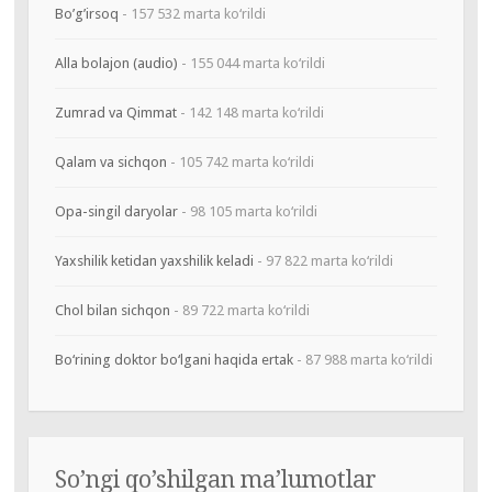
Bo’g’irsoq
- 157 532 marta ko‘rildi
Alla bolajon (audio)
- 155 044 marta ko‘rildi
Zumrad va Qimmat
- 142 148 marta ko‘rildi
Qalam va sichqon
- 105 742 marta ko‘rildi
Opa-singil daryolar
- 98 105 marta ko‘rildi
Yaxshilik ketidan yaxshilik keladi
- 97 822 marta ko‘rildi
Chol bilan sichqon
- 89 722 marta ko‘rildi
Bo‘rining doktor bo‘lgani haqida ertak
- 87 988 marta ko‘rildi
So’ngi qo’shilgan ma’lumotlar