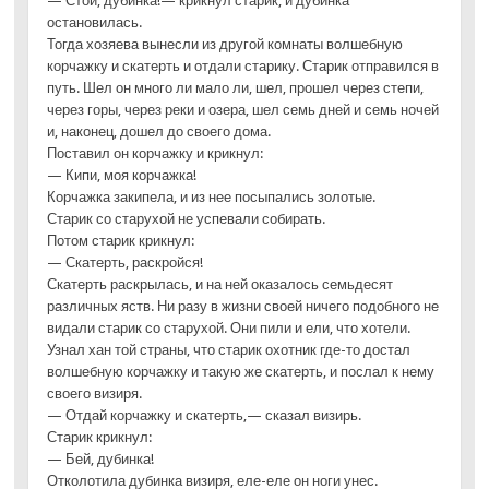
— Стой, дубинка!— крикнул старик, и дубинка
остановилась.
Тогда хозяева вынесли из другой комнаты волшебную
корчажку и скатерть и отдали старику. Старик отправился в
путь. Шел он много ли мало ли, шел, прошел через степи,
через горы, через реки и озера, шел семь дней и семь ночей
и, наконец, дошел до своего дома.
Поставил он корчажку и крикнул:
— Кипи, моя корчажка!
Корчажка закипела, и из нее посыпались золотые.
Старик со старухой не успевали собирать.
Потом старик крикнул:
— Скатерть, раскройся!
Скатерть раскрылась, и на ней оказалось семьдесят
различных яств. Ни разу в жизни своей ничего подобного не
видали старик со старухой. Они пили и ели, что хотели.
Узнал хан той страны, что старик охотник где-то достал
волшебную корчажку и такую же скатерть, и послал к нему
своего визиря.
— Отдай корчажку и скатерть,— сказал визирь.
Старик крикнул:
— Бей, дубинка!
Отколотила дубинка визиря, еле-еле он ноги унес.