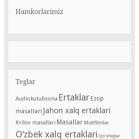
Hamkorlarimiz
Teglar
Ertaklar
Ezop
Audiokutubxona
Jahon xalq ertaklari
masallari
Masallar
Krilov masallari
Multfilmlar
O‘zbek xalq ertaklari
Qo‘shiqlar