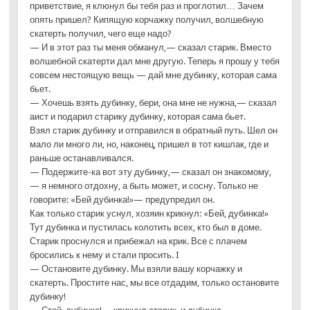
приветствие, я клюнул бы тебя раз и проглотил… Зачем
опять пришел? Кипящую корчажку получил, волшебную
скатерть получил, чего еще надо?
— И в этот раз ты меня обманул,— сказал старик. Вместо
волшебной скатерти дал мне другую. Теперь я прошу у тебя
совсем нестоящую вещь — дай мне дубинку, которая сама
бьет.
— Хочешь взять дубинку, бери, она мне не нужна,— сказал
аист и подарил старику дубинку, которая сама бьет.
Взял старик дубинку и отправился в обратный путь. Шел он
мало ли много ли, но, наконец, пришел в тот кишлак, где и
раньше останавливался.
— Подержите-ка вот эту дубинку,— сказал он знакомому,
— я немного отдохну, а быть может, и сосну. Только не
говорите: «Бей дубинка!»— предупредил он.
Как только старик уснул, хозяин крикнул: «Бей, дубинка!»
Тут дубинка и пустилась колотить всех, кто был в доме.
Старик проснулся и прибежал на крик. Все с плачем
бросились к нему и стали просить. I
— Остановите дубинку. Мы взяли вашу корчажку и
скатерть. Простите нас, мы все отдадим, только остановите
дубинку!