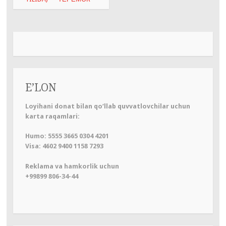
записям
E’LON
Loyihani donat bilan qo‘llab quvvatlovchilar uchun
karta raqamlari:
Humo: 5555 3665 0304 4201
Visa: 4602 9400 1158 7293
Reklama va hamkorlik uchun
+99899 806-34-44