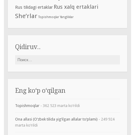
Rus xalq ertaklari
Rus tilidagi ertaklar
She’rlar
Topishmoqlar
Yangliklar
Qidiruv..
Найти:
Eng ko‘p o‘qilgan
Topishmoqlar
- 362 523 marta ko‘rildi
Ona allasi (O‘zbek tilida yig‘ilgan allalar to‘plami)
- 249 924
marta ko‘rildi