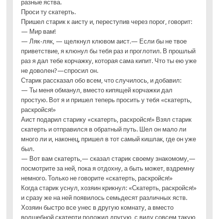
разные яства.
Проси ту скатерть.
Пришел старик к аисту и, переступив через порог, говорит:
— Мир вам!
— Ляк-ляк, — щелкнул клювом аист.— Если бы не твое
приветствие, я клюнул бы тебя раз и проглотил. В прошлый
раз я дал тебе корчажку, которая сама кипит. Что ты ею уже
не доволен?—спросил он.
Старик рассказал обо всем, что случилось, и добавил:
— Ты меня обманул, вместо кипящей корчажки дал
простую. Вот я и пришел теперь просить у тебя «скатерть,
раскройся!»
Аист подарил старику «скатерть, раскройся!» Взял старик
скатерть и отправился в обратный путь. Шел он мало ли
много ли и, наконец, пришел в тот самый кишлак, где он уже
был.
— Вот вам скатерть,— сказал старик своему знакомому,—
посмотрите за ней, пока я отдохну, а быть может, вздремну
немного. Только не говорите «скатерть, раскройся!»
Когда старик уснул, хозяин крикнул: «Скатерть, раскройся!»
и сразу же на ней появилось семьдесят различных яств.
Хозяин быстро все унес в другую комнату, а вместо
волшебной скатерти положил другую, с виду совсем такую