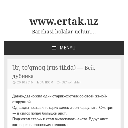
www.ertak.uz
Barchasi bolalar uchun…
MENYU
ПЕРЕЙТИ
К
СОДЕРЖАНИЮ
Ur, to’qmoq (rus tilida) — Бей,
дубинка
20.10.2016
BAHROM
24 587 ko‘rishlar
Давно-давно жил один старик-охотник со своей женой-
старушкой.
Однажды поставил старик силок и сел караулить. Смотрит
— в силок попал большой аист.
Подбежал старик и стал вытаскивать аиста. Вдруг аист
заговорил человечьим голосом: