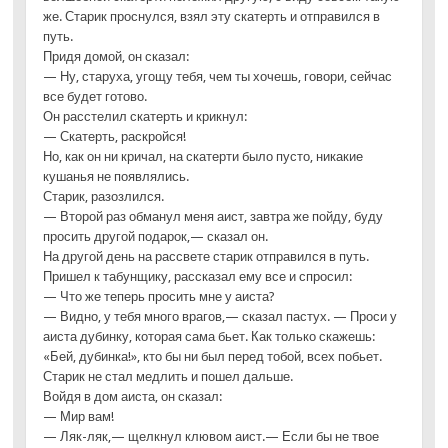
же. Старик проснулся, взял эту скатерть и отправился в
путь.
Придя домой, он сказал:
— Ну, старуха, угощу тебя, чем ты хочешь, говори, сейчас
все будет готово.
Он расстелил скатерть и крикнул:
— Скатерть, раскройся!
Но, как он ни кричал, на скатерти было пусто, никакие
кушанья не появлялись.
Старик, разозлился.
— Второй раз обманул меня аист, завтра же пойду, буду
просить другой подарок,— сказал он.
На другой день на рассвете старик отправился в путь.
Пришел к табунщику, рассказал ему все и спросил:
— Что же теперь просить мне у аиста?
— Видно, у тебя много врагов,— сказал пастух. — Проси у
аиста дубинку, которая сама бьет. Как только скажешь:
«Бей, дубинка!», кто бы ни был перед тобой, всех побьет.
Старик не стал медлить и пошел дальше.
Войдя в дом аиста, он сказал:
— Мир вам!
— Ляк-ляк,— щелкнул клювом аист.— Если бы не твое