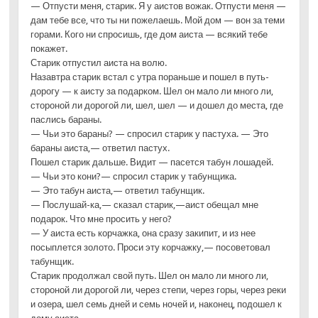
— Отпусти меня, старик. Я у аистов вожак. Отпусти меня —
дам тебе все, что ты ни пожелаешь. Мой дом — вон за теми
горами. Кого ни спросишь, где дом аиста — всякий тебе
покажет.
Старик отпустил аиста на волю.
Назавтра старик встал с утра пораньше и пошел в путь-
дорогу — к аисту за подарком. Шел он мало ли много ли,
стороной ли дорогой ли, шел, шел — и дошел до места, где
паслись бараны.
— Чьи это бараны? — спросил старик у пастуха. — Это
бараны аиста,— ответил пастух.
Пошел старик дальше. Видит — пасется табун лошадей.
— Чьи это кони?— спросил старик у табунщика.
— Это табун аиста,— ответил табунщик.
— Послушай-ка,— сказал старик,—аист обещал мне
подарок. Что мне просить у него?
— У аиста есть корчажка, она сразу закипит, и из нее
посыплется золото. Проси эту корчажку,— посоветовал
табунщик.
Старик продолжал свой путь. Шел он мало ли много ли,
стороной ли дорогой ли, через степи, через горы, через реки
и озера, шел семь дней и семь ночей и, наконец, подошел к