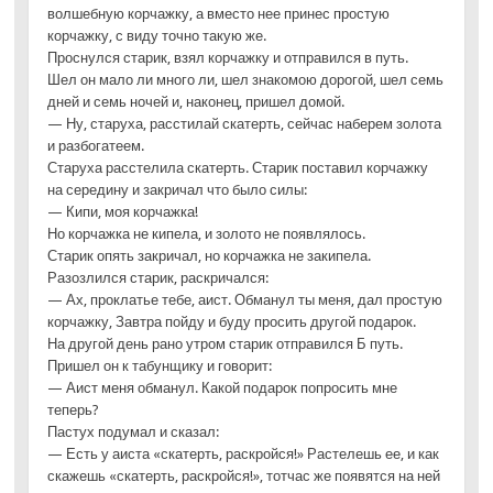
волшебную корчажку, а вместо нее принес простую
корчажку, с виду точно такую же.
Проснулся старик, взял корчажку и отправился в путь.
Шел он мало ли много ли, шел знакомою дорогой, шел семь
дней и семь ночей и, наконец, пришел домой.
— Ну, старуха, расстилай скатерть, сейчас наберем золота
и разбогатеем.
Старуха расстелила скатерть. Старик поставил корчажку
на середину и закричал что было силы:
— Кипи, моя корчажка!
Но корчажка не кипела, и золото не появлялось.
Старик опять закричал, но корчажка не закипела.
Разозлился старик, раскричался:
— Ах, проклатье тебе, аист. Обманул ты меня, дал простую
корчажку, Завтра пойду и буду просить другой подарок.
На другой день рано утром старик отправился Б путь.
Пришел он к табунщику и говорит:
— Аист меня обманул. Какой подарок попросить мне
теперь?
Пастух подумал и сказал:
— Есть у аиста «скатерть, раскройся!» Растелешь ее, и как
скажешь «скатерть, раскройся!», тотчас же появятся на ней