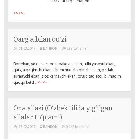
Daraxtlar taqdi marjon.
>>>>
Qarg‘a bilan qo‘zi
01.03.2017
BAHROM
30 228 ko‘rishlar
Bor ekan, yo‘q ekan, bo‘ri bakovul ekan, tulki yasovul ekan,
qarg‘a qaqimchi ekan, chumchuq chaqimchi ekan, o‘rdak
surnaychi ekan, g‘oz karnaychi ekan, tovuq taq etdi, bilmadim
qaqqa ketdi.
>>>>
Ona allasi (O‘zbek tilida yig‘ilgan
allalar to‘plami)
28.02.2017
BAHROM
249 442 ko‘rishlar