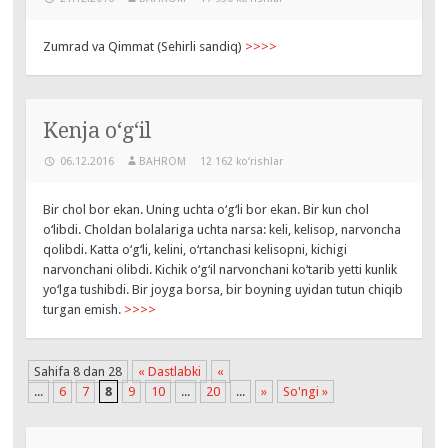
Zumrad va Qimmat (Sehirli sandiq)
>>>>
Kenja o‘g‘il
06.12.2016
BAHROM
12 162 ko‘rishlar
Bir chol bor ekan. Uning uchta o‘g‘li bor ekan. Bir kun chol
o‘libdi. Choldan bolalariga uchta narsa: keli, kelisop, narvoncha
qolibdi. Katta o‘g‘li, kelini, o‘rtanchasi kelisopni, kichigi
narvonchani olibdi. Kichik o‘g‘il narvonchani ko‘tarib yetti kunlik
yo‘lga tushibdi. Bir joyga borsa, bir boyning uyidan tutun chiqib
turgan emish.
>>>>
Sahifa 8 dan 28
« Dastlabki
«
...
6
7
8
9
10
...
20
...
»
So'ngi »