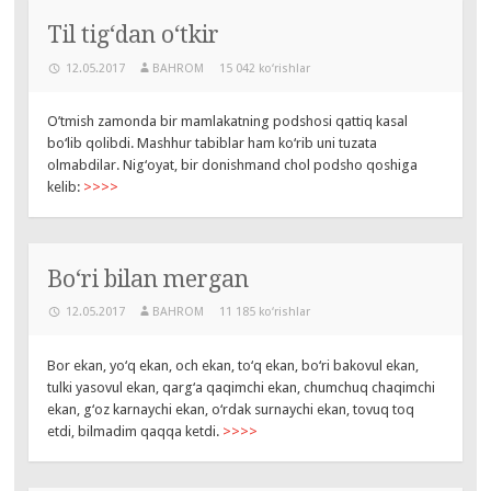
Til tig‘dan o‘tkir
12.05.2017
BAHROM
15 042 ko‘rishlar
O’tmish zamonda bir mamlakatning podshosi qattiq kasal
bo‘lib qolibdi. Mashhur tabiblar ham ko‘rib uni tuzata
olmabdilar. Nig‘oyat, bir donishmand chol podsho qoshiga
kelib:
>>>>
Bo‘ri bilan mergan
12.05.2017
BAHROM
11 185 ko‘rishlar
Bor ekan, yo‘q ekan, och ekan, to‘q ekan, bo‘ri bakovul ekan,
tulki yasovul ekan, qarg‘a qaqimchi ekan, chumchuq chaqimchi
ekan, g‘oz karnaychi ekan, o‘rdak surnaychi ekan, tovuq toq
etdi, bilmadim qaqqa ketdi.
>>>>