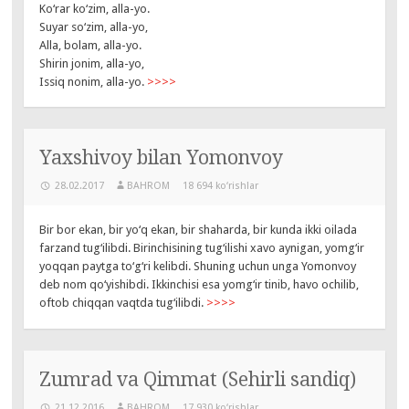
Ko‘rar ko‘zim, alla-yo.
Suyar so‘zim, alla-yo,
Alla, bolam, alla-yo.
Shirin jonim, alla-yo,
Issiq nonim, alla-yo.
>>>>
Yaxshivoy bilan Yomonvoy
28.02.2017
BAHROM
18 694 ko‘rishlar
Bir bor ekan, bir yo‘q ekan, bir shaharda, bir kunda ikki oilada
farzand tug‘ilibdi. Birinchisining tug‘ilishi xavo aynigan, yomg‘ir
yoqqan paytga to‘g‘ri kelibdi. Shuning uchun unga Yomonvoy
deb nom qo‘yishibdi. Ikkinchisi esa yomg‘ir tinib, havo ochilib,
oftob chiqqan vaqtda tug‘ilibdi.
>>>>
Zumrad va Qimmat (Sehirli sandiq)
21.12.2016
BAHROM
17 930 ko‘rishlar