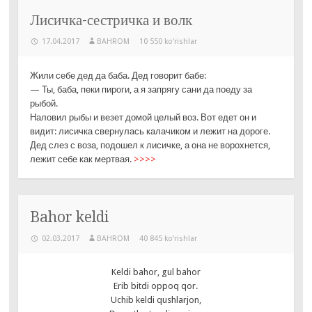
Лисичка-сестричка и волк
17.04.2017
BAHROM
10 550 ko‘rishlar
Жили себе дед да баба. Дед говорит бабе:
— Ты, баба, пеки пироги, а я запрягу сани да поеду за
рыбой.
Наловил рыбы и везет домой целый воз. Вот едет он и
видит: лисичка свернулась калачиком и лежит на дороге.
Дед слез с воза, подошел к лисичке, а она не ворохнется,
лежит себе как мертвая.
>>>>
Bahor keldi
02.03.2017
BAHROM
40 845 ko‘rishlar
Keldi bahor, gul bahor
Erib bitdi oppoq qor.
Uchib keldi qushlarjon,