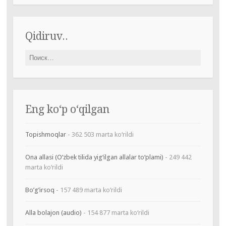
Qidiruv..
Найти:
Eng ko‘p o‘qilgan
Topishmoqlar
- 362 503 marta ko‘rildi
Ona allasi (O‘zbek tilida yig‘ilgan allalar to‘plami)
- 249 442
marta ko‘rildi
Bo’g’irsoq
- 157 489 marta ko‘rildi
Alla bolajon (audio)
- 154 877 marta ko‘rildi