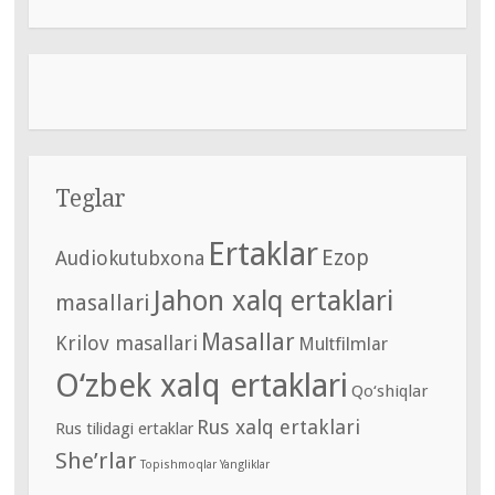
Teglar
Ertaklar
Ezop
Audiokutubxona
Jahon xalq ertaklari
masallari
Masallar
Krilov masallari
Multfilmlar
O‘zbek xalq ertaklari
Qo‘shiqlar
Rus xalq ertaklari
Rus tilidagi ertaklar
She’rlar
Topishmoqlar
Yangliklar