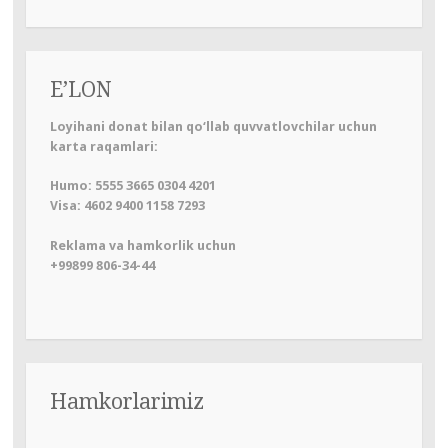
E’LON
Loyihani donat bilan qo‘llab quvvatlovchilar uchun
karta raqamlari:
Humo: 5555 3665 0304 4201
Visa: 4602 9400 1158 7293
Reklama va hamkorlik uchun
+99899 806-34-44
Hamkorlarimiz