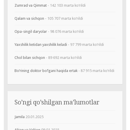
Zumrad va Qimmat
- 142 103 marta ko‘rildi
Qalam va sichqon
- 105 707 marta ko‘rildi
Opa-singil daryolar
- 98 076 marta ko‘rildi
Yaxshilik ketidan yaxshilik keladi
- 97 799 marta ko‘rildi
Chol bilan sichqon
- 89 692 marta ko‘rildi
Bo‘rining doktor bo‘lgani haqida ertak
- 87 915 marta ko‘rildi
So’ngi qo’shilgan ma’lumotlar
Jamila
20.01.2025
Alijon va Valijon
09.01.2025