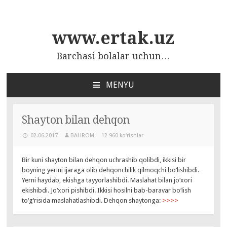
www.ertak.uz
Barchasi bolalar uchun…
MENYU
ПЕРЕЙТИ
К
СОДЕРЖАНИЮ
Shayton bilan dehqon
02.06.2017
BAHROM
12 960 ko‘rishlar
Bir kuni shayton bilan dehqon uchrashib qolibdi, ikkisi bir
boyning yerini ijaraga olib dehqonchilik qilmoqchi bo‘lishibdi.
Yerni haydab, ekishga tayyorlashibdi. Maslahat bilan jo‘xori
ekishibdi. Jo‘xori pishibdi. Ikkisi hosilni bab-baravar bo‘lish
to‘g‘risida maslahatlashibdi. Dehqon shaytonga:
>>>>