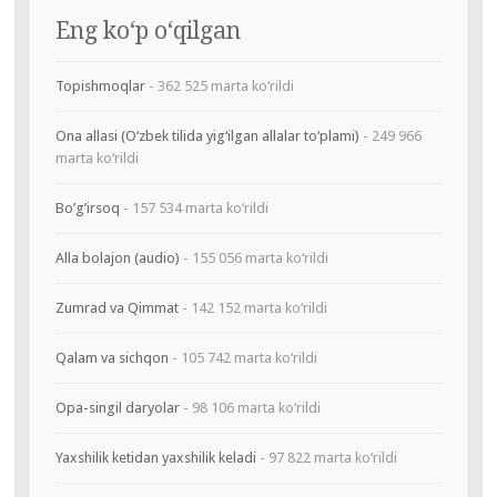
Eng ko‘p o‘qilgan
Topishmoqlar
- 362 525 marta ko‘rildi
Ona allasi (O‘zbek tilida yig‘ilgan allalar to‘plami)
- 249 966
marta ko‘rildi
Bo’g’irsoq
- 157 534 marta ko‘rildi
Alla bolajon (audio)
- 155 056 marta ko‘rildi
Zumrad va Qimmat
- 142 152 marta ko‘rildi
Qalam va sichqon
- 105 742 marta ko‘rildi
Opa-singil daryolar
- 98 106 marta ko‘rildi
Yaxshilik ketidan yaxshilik keladi
- 97 822 marta ko‘rildi