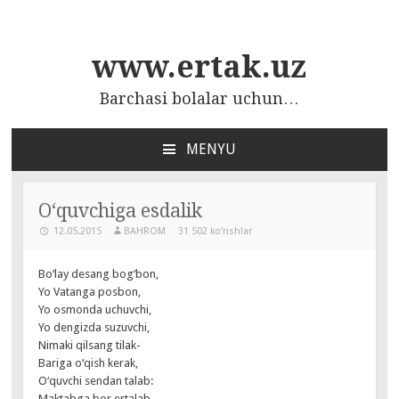
www.ertak.uz
Barchasi bolalar uchun…
MENYU
ПЕРЕЙТИ
К
СОДЕРЖАНИЮ
O‘quvchiga esdalik
12.05.2015
BAHROM
31 502 ko‘rishlar
Bo‘lay desang bog‘bon,
Yo Vatanga posbon,
Yo osmonda uchuvchi,
Yo dengizda suzuvchi,
Nimaki qilsang tilak-
Bariga o‘qish kerak,
O‘quvchi sendan talab:
Maktabga bor ertalab,