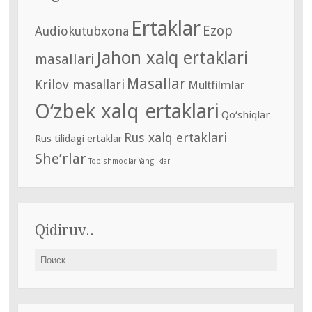
Ertaklar
Ezop
Audiokutubxona
Jahon xalq ertaklari
masallari
Masallar
Krilov masallari
Multfilmlar
O‘zbek xalq ertaklari
Qo‘shiqlar
Rus xalq ertaklari
Rus tilidagi ertaklar
She’rlar
Topishmoqlar
Yangliklar
Qidiruv..
Найти: