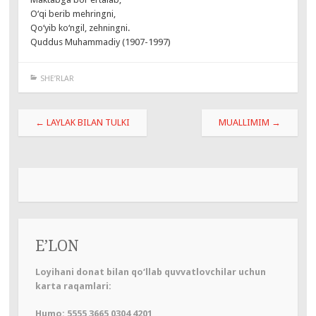
O‘qi berib mehringni,
Qo‘yib ko‘ngil, zehningni.
Quddus Muhammadiy (1907-1997)
SHE’RLAR
Навигация
←
LAYLAK BILAN TULKI
MUALLIMIM
→
по
записям
E’LON
Loyihani donat bilan qo‘llab quvvatlovchilar uchun
karta raqamlari:
Humo: 5555 3665 0304 4201