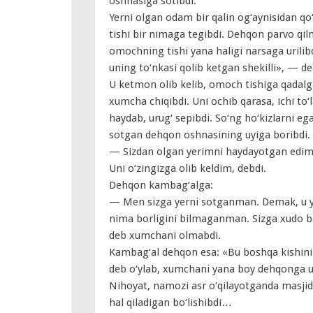
oshnasiga sotibdi.
Yerni olgan odam bir qalin og‘aynisidan qo
tishi bir nimaga tegibdi. Dehqon parvo qil
omochning tishi yana haligi narsaga urilib
uning to‘nkasi qolib ketgan shekilli», — de
U ketmon olib kelib, omoch tishiga qadalg
xumcha chiqibdi. Uni ochib qarasa, ichi to
haydab, urug‘ sepibdi. So‘ng ho‘kizlarni ega
sotgan dehqon oshnasining uyiga boribdi.
— Sizdan olgan yerimni haydayotgan edim, 
Uni o‘zingizga olib keldim, debdi.
Dehqon kambag‘alga:
— Men sizga yerni sotganman. Demak, u yer
nima borligini bilmaganman. Sizga xudo be
deb xumchani olmabdi.
Kambag‘al dehqon esa: «Bu boshqa kishining
deb o‘ylab, xumchani yana boy dehqonga uza
Nihoyat, namozi asr o‘qilayotganda masjid
hal qiladigan bo‘lishibdi…