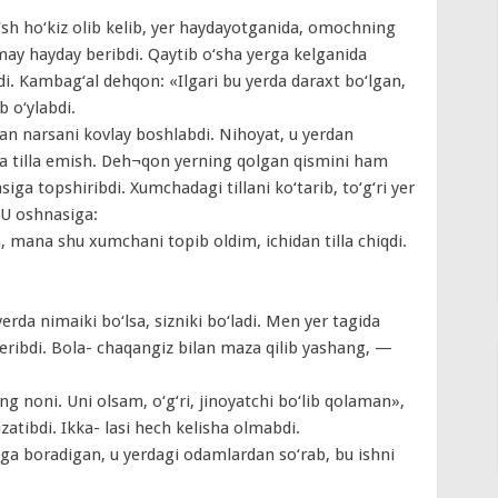
‘sh ho‘kiz olib kelib, yer haydayotganida, omochning
may hayday beribdi. Qaytib o‘sha yerga kelganida
di. Kambag‘al dehqon: «Ilgari bu yerda daraxt bo‘lgan,
b o‘ylabdi.
an narsani kovlay boshlabdi. Nihoyat, u yerdan
‘la tilla emish. Deh¬qon yerning qolgan qismini ham
siga topshiribdi. Xumchadagi tillani ko‘tarib, to‘g‘ri yer
 U oshnasiga:
mana shu xumchani topib oldim, ichidan tilla chiqdi.
da nimaiki bo‘lsa, sizniki bo‘ladi. Men yer tagida
ribdi. Bola- chaqangiz bilan maza qilib yashang, —
 noni. Uni olsam, o‘g‘ri, jinoyatchi bo‘lib qolaman»,
tibdi. Ikka- lasi hech kelisha olmabdi.
ga boradigan, u yerdagi odamlardan so‘rab, bu ishni