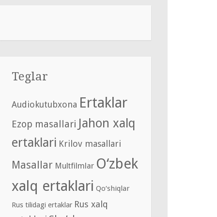
Teglar
Ertaklar
Audiokutubxona
Jahon xalq
Ezop masallari
ertaklari
Krilov masallari
O‘zbek
Masallar
Multfilmlar
xalq ertaklari
Qo‘shiqlar
Rus xalq
Rus tilidagi ertaklar