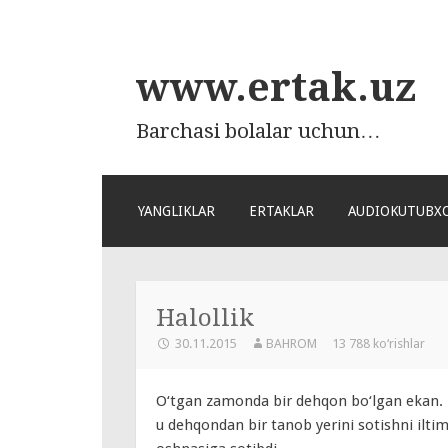
www.ertak.uz
Barchasi bolalar uchun…
ПЕРЕЙТИ
YANGLIKLAR
ERTAKLAR
AUDIOKUTUBX
К
СОДЕРЖАНИЮ
Halollik
30.11.2015
BAHROM
13 788 ko‘rishlar
O‘tgan zamonda bir dehqon bo‘lgan ekan. 
u dehqondan bir tanob yerini sotishni ilti