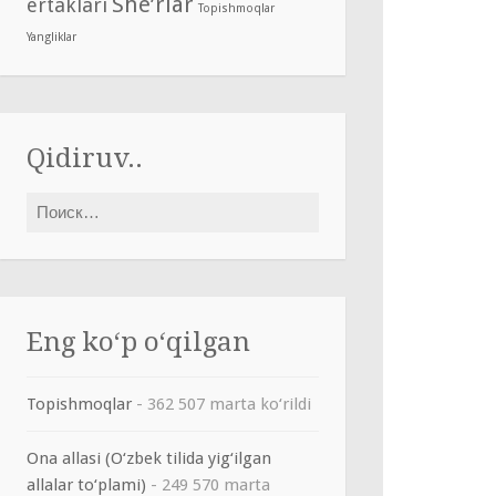
She’rlar
ertaklari
Topishmoqlar
Yangliklar
Qidiruv..
Найти:
Eng ko‘p o‘qilgan
Topishmoqlar
- 362 507 marta ko‘rildi
Ona allasi (O‘zbek tilida yig‘ilgan
allalar to‘plami)
- 249 570 marta