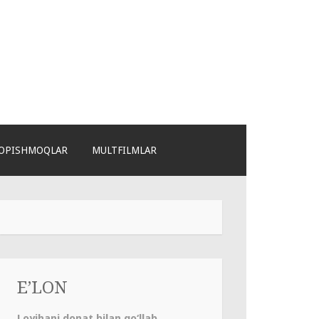
OPISHMOQLAR
MULTFILMLAR
E’LON
Loyihani donat bilan qo‘llab