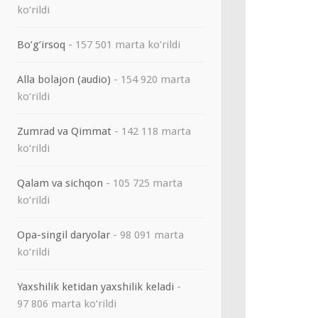
ko‘rildi
Bo’g’irsoq
- 157 501 marta ko‘rildi
Alla bolajon (audio)
- 154 920 marta
ko‘rildi
Zumrad va Qimmat
- 142 118 marta
ko‘rildi
Qalam va sichqon
- 105 725 marta
ko‘rildi
Opa-singil daryolar
- 98 091 marta
ko‘rildi
Yaxshilik ketidan yaxshilik keladi
-
97 806 marta ko‘rildi