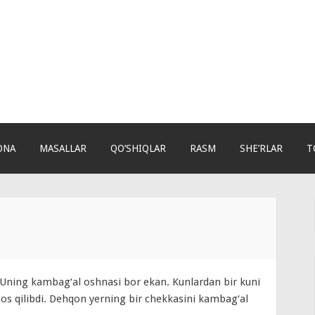
ONA
MASALLAR
QO‘SHIQLAR
RASM
SHE’RLAR
T
Uning kambag‘al oshnasi bor ekan. Kunlardan bir kuni
mos qilibdi. Dehqon yerning bir chekkasini kambag‘al