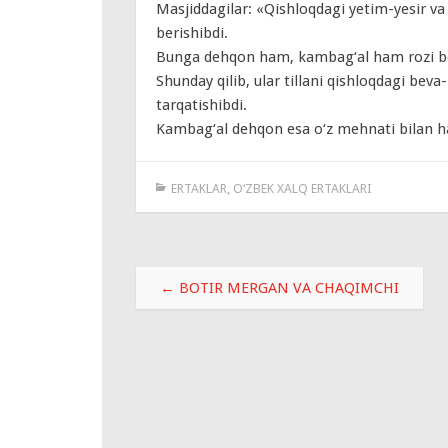
Masjiddagilar: «Qishloqdagi yetim-yesir v
berishibdi.
Bunga dehqon ham, kambag‘al ham rozi bo
Shunday qilib, ular tillani qishloqdagi bev
tarqatishibdi.
Kambag‘al dehqon esa o‘z mehnati bilan ha
ERTAKLAR
,
O‘ZBEK XALQ ERTAKLARI
Навигация
←
BOTIR MERGAN VA CHAQIMCHI
по
записям