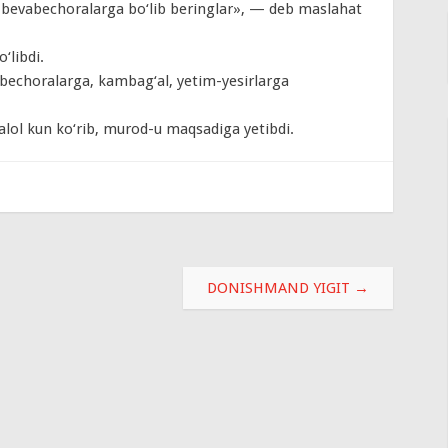
a bevabechoralarga bo‘lib beringlar», — deb maslahat
‘libdi.
a-bechoralarga, kambag‘al, yetim-yesirlarga
lol kun ko‘rib, murod-u maqsadiga yetibdi.
DONISHMAND YIGIT
→