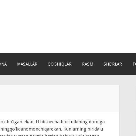
ONA
MASALLAR
QO‘SHIQLAR
RASM
SHE’RLAR
T
‘roz bo‘lgan ekan. U bir necha bor tulkining domiga
uningqo‘lidanomonchiqarekan. Kunlarning birida u