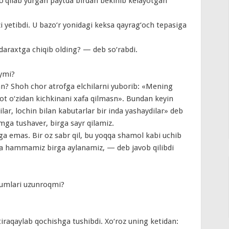
‘qilab yurgan paytda birdan bekinib kelayotgan
 yetibdi. U bazo‘r yonidagi keksa qayrag‘och tepasiga
daraxtga chiqib olding? — deb so‘rabdi.
ymi?
? Shoh chor atrofga elchilarni yuborib: «Mening
ot o‘zidan kichkinani xafa qilmasn». Bundan keyin
dilar, lochin bilan kabutarlar bir inda yashaydilar» deb
mga tushaver, birga sayr qilamiz.
irga emas. Bir oz sabr qil, bu yoqqa shamol kabi uchib
da hammamiz birga aylanamiz, — deb javob qilibdi
 dumlari uzunroqmi?
i tiraqaylab qochishga tushibdi. Xo‘roz uning ketidan: