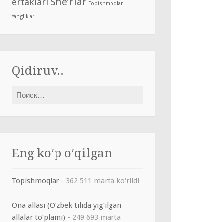
She’rlar
ertaklari
Topishmoqlar
Yangliklar
Qidiruv..
Найти:
Eng ko‘p o‘qilgan
Topishmoqlar
- 362 511 marta ko‘rildi
Ona allasi (O‘zbek tilida yig‘ilgan
allalar to‘plami)
- 249 693 marta