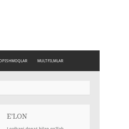
OPISHMOQLAR
MULTFILMLAR
E’LON
Loyihani donat bilan qo‘llab