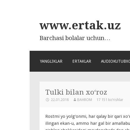
www.ertak.uz
Barchasi bolalar uchun…
ПЕРЕЙТИ
YANGLIKLAR
ERTAKLAR
AUDIOKUTUBX
К
СОДЕРЖАНИЮ
Tulki bilan xo‘roz
22.01.2018
BAHROM
17 151 ko‘rishlar
Rostmi yo yolg‘onmi, har qalay bir qari xo
ilingan ekan-u, ammo har gal bir amallab