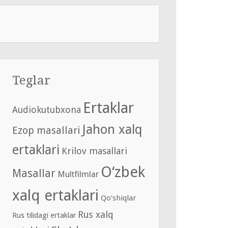
Teglar
Ertaklar
Audiokutubxona
Jahon xalq
Ezop masallari
ertaklari
Krilov masallari
O‘zbek
Masallar
Multfilmlar
xalq ertaklari
Qo‘shiqlar
Rus xalq
Rus tilidagi ertaklar