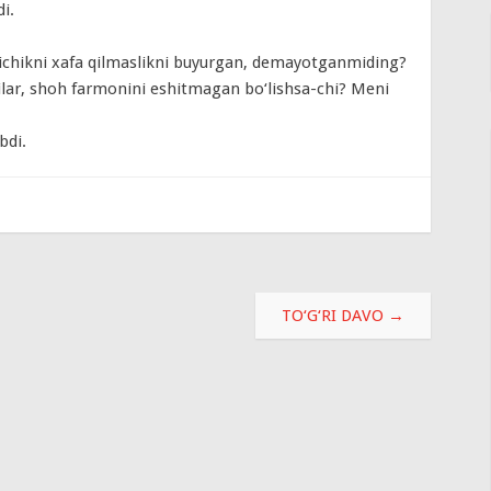
i.
kichikni xafa qilmaslikni buyurgan, demayotganmiding?
dilar, shoh farmonini eshitmagan bo‘lishsa-chi? Meni
bdi.
TO‘G‘RI DAVO
→