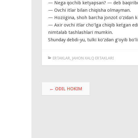
— Nega qochib ketyapsan? — deb baqiribd
— Ovchi itlar bilan chiqisha olmayman.
— Hoziigina, shoh barcha jonzot o‘zidan 
— Axir ovchi itlar cho‘lga chiqib ketgan e
nimtalab tashlashlari mumkin.
Shunday debdi-yu, tulki ko‘zdan g‘oyib bo‘li
ERTAKLAR
,
JAHON XALQ ERTAKLARI
Навигация
←
ODIL HOKIM
по
записям