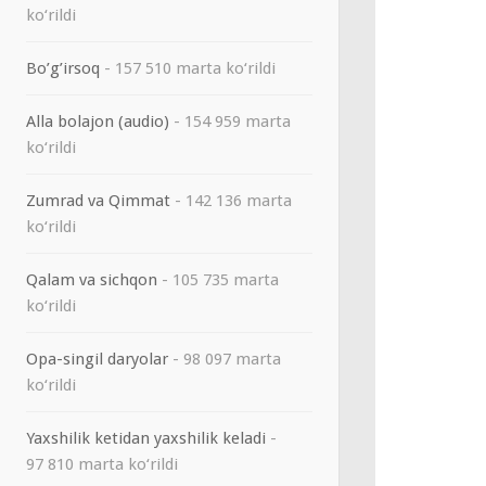
ko‘rildi
Bo’g’irsoq
- 157 510 marta ko‘rildi
Alla bolajon (audio)
- 154 959 marta
ko‘rildi
Zumrad va Qimmat
- 142 136 marta
ko‘rildi
Qalam va sichqon
- 105 735 marta
ko‘rildi
Opa-singil daryolar
- 98 097 marta
ko‘rildi
Yaxshilik ketidan yaxshilik keladi
-
97 810 marta ko‘rildi