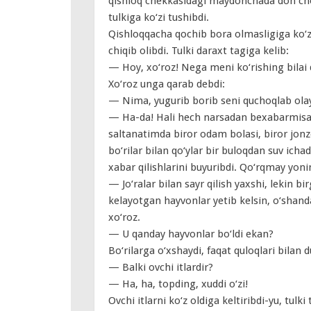
qishloq chekkasidagi maydonchada don cho
tulkiga ko‘zi tushibdi.
Qishloqqacha qochib bora olmasligiga ko‘zi
chiqib olibdi. Tulki daraxt tagiga kelib:
— Hoy, xo‘roz! Nega meni ko‘rishing bilai 
Xo‘roz unga qarab debdi:
— Nima, yugurib borib seni quchoqlab ola
— Ha-da! Hali hech narsadan bexabarmisan
saltanatimda biror odam bolasi, biror jonz
bo‘rilar bilan qo‘ylar bir buloqdan suv icha
xabar qilishlarini buyuribdi. Qo‘rqmay yoni
— Jo‘ralar bilan sayr qilish yaxshi, lekin b
kelayotgan hayvonlar yetib kelsin, o‘shan
xo‘roz.
— U qanday hayvonlar bo‘ldi ekan?
Bo‘rilarga o‘xshaydi, faqat quloqlari bilan
— Balki ovchi itlardir?
— Ha, ha, topding, xuddi o‘zi!
Ovchi itlarni ko‘z oldiga keltiribdi-yu, tulk