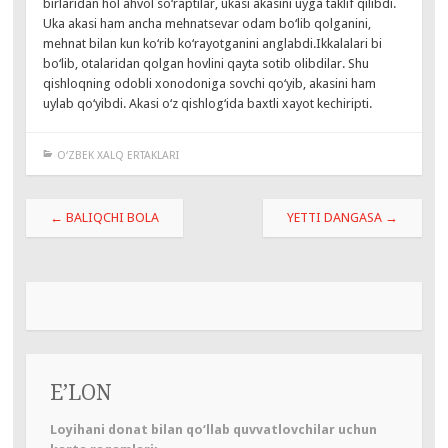
birlaridan hol ahvol so‘raptilar, ukasi akasini uyga taklif qilibdi.
Uka akasi ham ancha mehnatsevar odam bo‘lib qolganini,
mehnat bilan kun ko‘rib ko‘rayotganini anglabdi.Ikkalalari bi
bo‘lib, otalaridan qolgan hovlini qayta sotib olibdilar. Shu
qishloqning odobli xonodoniga sovchi qo‘yib, akasini ham
uylab qo‘yibdi. Akasi o‘z qishlog‘ida baxtli xayot kechiripti.
O‘ZBEK XALQ ERTAKLARI
Навигация
←
BALIQCHI BOLA
YETTI DANGASA
→
по
записям
E’LON
Loyihani donat bilan qo‘llab quvvatlovchilar uchun