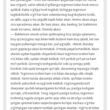
kun o‘tgach, vafot etibdi.O’g‘illariga tegirmon bilan hovli meros
qolibdi. Katta o‘g‘liga hovli tegibdi, kichigiga tegirmon
tegibdi.Kichik o‘g‘il har kuni odamlarning bug‘doylarini tortib,
un qilib, uyga u-bu yegulik topib kelar ekan. Ammo akasi unga
sira qarashmas ekan. Bir kuni ukasi, aka, keeling, bir bahtimzni
sinab ko‘ramiz, debdi. Shunda akasi:
— Bahtimizni sinash uchun qishloqning boy qiziga uylanamiz,
boy qiz ko‘pgina sepi bilan kelib bizlarni ham boy qiladi, kel sen
topgan pullaringni menga ber, pul yig‘aylik, -debdi. Bunday
puch gaplarga ukasi ko‘nmabdi. O’rtada janjal ko‘tarilibdi. Akasi
ukasini uydan haydab chiqaribdi.Ukasi tegirmon toshini ham
o‘zi bilan olib, uydan chiqib ketibdi. Yo‘l yuribdi yo‘l yursa ham
mo‘l yuribdi. Qorong‘u tushganda bir eski uy yoniga yetib
boribdi. Eski uyda tunagani qo‘rqib, daraxtning tepasiga chiqib
olibdi. Tegirmon toshini ham o‘zi bilan daraxtga olib chiqib
ketibdi. Yarim tunda daraxtda uhlab o‘tirib, qo‘lidan toshini
tushirib yuboribdi va uyg‘onib ketibdi. Uyg‘onganida turli
sharpalar qochib ketayotganini ko‘ribdi-yu, pastga tushgani
qo‘rqib, o‘tiraveribdi. Tong otgach pastga tushsa, tegirmon
toshining tagida yotgan yarim qop oltin va atrofga sochilib
yotgan qimmat baho taqinchoqlarni ko‘ripti. Kechasi o‘g‘rilar
o‘g‘irlangan narsalarni tashlab qochgan ekanlar. Yigit tosh bilan