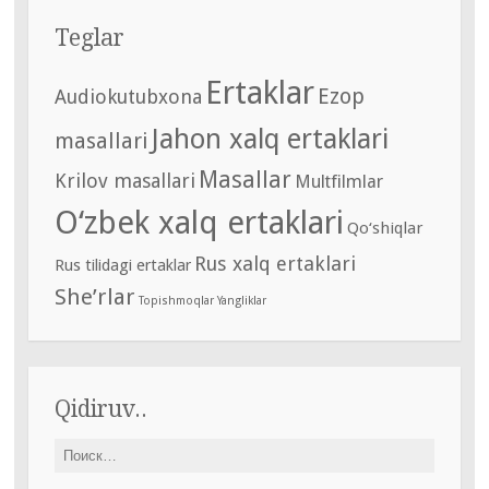
Teglar
Ertaklar
Ezop
Audiokutubxona
Jahon xalq ertaklari
masallari
Masallar
Krilov masallari
Multfilmlar
O‘zbek xalq ertaklari
Qo‘shiqlar
Rus xalq ertaklari
Rus tilidagi ertaklar
She’rlar
Topishmoqlar
Yangliklar
Qidiruv..
Найти: