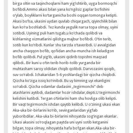
birga oltin va taqinchoqlarni ham yig‘ishtirib, uyga bormoqchi
bo‘libdi.Ammo akasi bilan yana ko‘ngilsiz gaplar bo‘lishini
o‘ylab, boyliklarni ko‘targanicha boshi oqqan tomonga ketipti.
Akasi bo‘lsa, ukasini uydan quvlab chiqargach, qiyinchilik bilan
kun ko‘ra boshlabdi. Tez kunda yegulik narsa topa olmay, uyini
sotibdi. Uyining puli ham tugab,u ko‘chada qolibdi va
kishlarning xizmatlarini qilishga majbur bo‘libdi. O’tin terib,
sotib kun ko‘ribdi. Kunlar shu tarzda o‘taveribdi. U avvalgidan
ancha chaqqon bo‘lib, qo‘lidan ancha-muncha ish keladigon
bo‘lib qolibdi. Pul yig‘ib, ukasini qidirib topishni maqsad
qilibdi.. Bir kuni u o‘tin terib horib-tolib yurganda bir
muhtasham saroy oldidan chiqib qolibdi. Darvozasini qoqib,
suv so‘rabdi. Ichakaridan 5-6 yoshlardagi bir qizcha chiqibdi.
Qizcha ko‘ziga issiq ko‘rinibdi. Bu uy kimning uyi ekanligini
so‘rabdi. Qizcha odamlar dadasini ,,tegirmonchi” deb
atashlarini aytibdi, dadamlar hozir ishdalar,depti.U tegirmonchi
kelishini kutibdi. Tergan o‘tinlarini ham shu hovliga olib kelipti.
Bir vaqt tegirmonchi ishdan qaytib kelibdi. U o‘zining ukasi ekan
Aka-uka bir-birlarini ko‘rib, sevinganlaridan yig‘lab
yuboribdilar. Aka-uka bi-birlarini nihoyatda sog‘ingan ekanlar.
Ukasi akasini so‘roqlagan paytda uni uyni sotib ketganini
bilgan, topa olmay, nihoyatda hafa bo‘lgan ekan.Aka-uka bir-