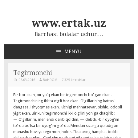
www.ertak.uz
Barchasi bolalar uchun…
MENYU
ПЕРЕЙТИ
К
СОДЕРЖАНИЮ
Tegirmonchi
05.03.2016
BAHROM
7 325 ko‘rishlar
Bir bor ekan, bir yo‘q ekan bir tegirmonchi bo‘lgan ekan.
Tegirmonchining ikkita o‘g‘li bor ekan. O’g‘illarining kattasi
dangasa, ishyoqmas ekan. Kichigi mehnatsevar, pishiq, odobli
yigit ekan. Bir kuni tegirmonchi ikki o‘g‘lini yoniga chaqirib:
— O’g‘illarim, men endi qarib qoldim, — debdi, -bir oyog‘im
to‘rda bo‘lsa bir oyog‘im go‘rda. Mendan sizarga qoladigon
manashu hovliyu tegirmon, holos. Ikkalaring hamjihat bo‘lib,
ahil yashanglar. -Chol shu nasihatni qilgandan keyin bir necha