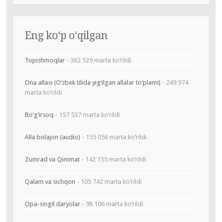
Eng ko‘p o‘qilgan
Topishmoqlar
- 362 529 marta ko‘rildi
Ona allasi (O‘zbek tilida yig‘ilgan allalar to‘plami)
- 249 974
marta ko‘rildi
Bo’g’irsoq
- 157 537 marta ko‘rildi
Alla bolajon (audio)
- 155 056 marta ko‘rildi
Zumrad va Qimmat
- 142 155 marta ko‘rildi
Qalam va sichqon
- 105 742 marta ko‘rildi
Opa-singil daryolar
- 98 106 marta ko‘rildi