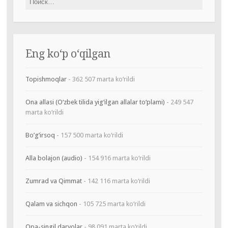
Eng ko‘p o‘qilgan
Topishmoqlar
- 362 507 marta ko‘rildi
Ona allasi (O‘zbek tilida yig‘ilgan allalar to‘plami)
- 249 547
marta ko‘rildi
Bo’g’irsoq
- 157 500 marta ko‘rildi
Alla bolajon (audio)
- 154 916 marta ko‘rildi
Zumrad va Qimmat
- 142 116 marta ko‘rildi
Qalam va sichqon
- 105 725 marta ko‘rildi
Opa-singil daryolar
- 98 091 marta ko‘rildi