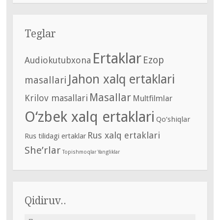
Teglar
Ertaklar
Ezop
Audiokutubxona
Jahon xalq ertaklari
masallari
Masallar
Krilov masallari
Multfilmlar
O‘zbek xalq ertaklari
Qo‘shiqlar
Rus xalq ertaklari
Rus tilidagi ertaklar
She’rlar
Topishmoqlar
Yangliklar
Qidiruv..
Найти: