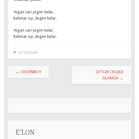
Yegan sari yegim kelar,
Rahmat oyi, degim kelar.
Yegan sari yegim kelar,
Rahmat oyi, degim kelar.
QO‘SHIQLAR
Навигация
←
CHIVINBOY
OFTOB CHIQDI
по
OLAMGA
→
записям
E’LON