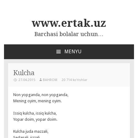
www.ertak.uz
Barchasi bolalar uchun…
MENYU
ПЕРЕЙТИ
К
СОДЕРЖАНИЮ
Kulcha
27.04.2015
BAHROM
20 714 ko‘rishlar
Non yopganda, non yopganda,
Mening oyim, mening oyim.
Issiq kulcha, issiq kulcha,
Yopar doim, yopar doim.
Kulcha juda mazzali,
Sedanali, jizzali.